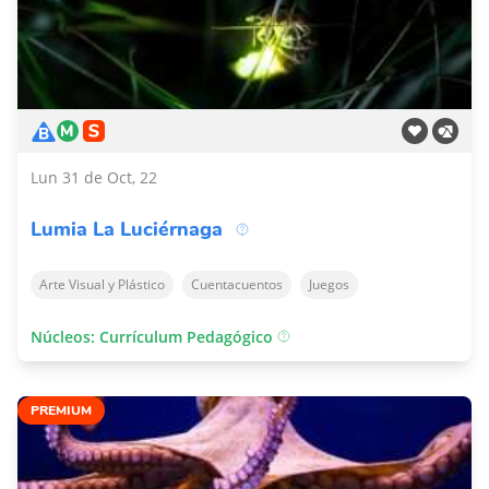
Lun 31 de Oct, 22
Lumia La Luciérnaga
Arte Visual y Plástico
Cuentacuentos
Juegos
Núcleos: Currículum Pedagógico
PREMIUM