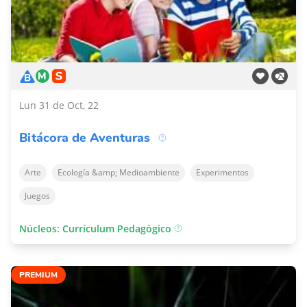
Lun 31 de Oct, 22
Bitácora de Aventuras
Arte
Ecología &amp; Medioambiente
Experimentos
Juegos
Núcleos: Currículum Pedagógico
PREMIUM