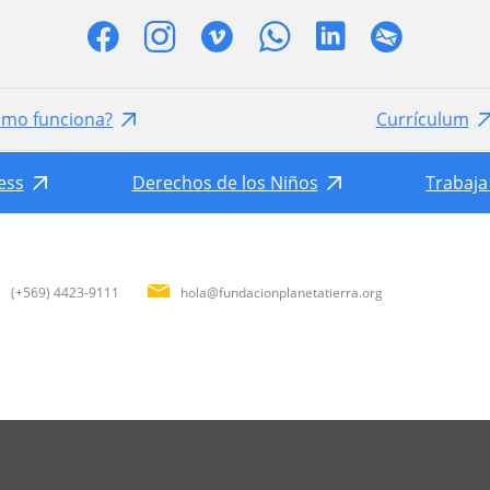
ómo funciona?
Currículum
ess
Derechos de los Niños
Trabaja
(+569) 4423-9111
hola@fundacionplanetatierra.org