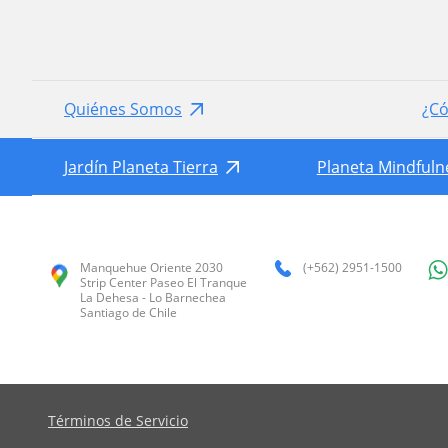
Quiénes Somos
¿C
Jardín Planeta Tierra
Planeta Mindfuln
Manquehue Oriente 2030
(+562) 2951-1500
Strip Center Paseo El Tranque
La Dehesa - Lo Barnechea
Santiago de Chile
Términos de Servicio