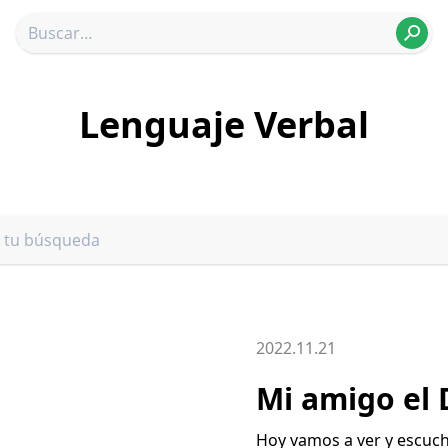
Lenguaje Verbal
2022.11.21
Mi amigo el
Hoy vamos a ver y escuchar, un cuento llamado “Mi amigo el Dragón” en el