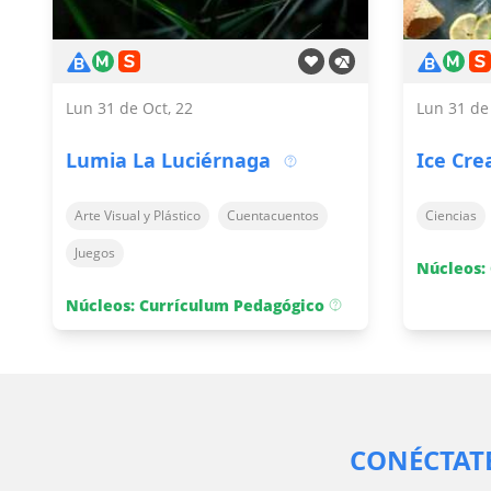
Lun 31 de Oct, 22
Lun 31 de
Lumia La Luciérnaga
Ice Cr
Arte Visual y Plástico
Cuentacuentos
Ciencias
Juegos
Núcleos:
Núcleos: Currículum Pedagógico
CONÉCTATE