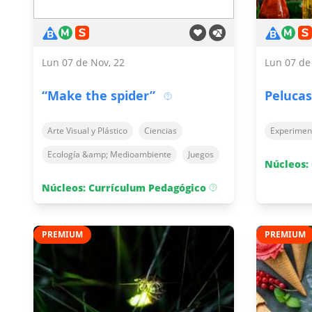
Lun 07 de Nov, 22
Lun 07 de
“Make the spider”
Pelucas
Arte Visual y Plástico
Ciencias
Experimen
Ecología &amp; Medioambiente
Juegos
Núcleos:
Núcleos: Currículum Pedagógico
PREMIUM
PREMIUM