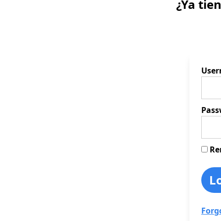
¿Ya tie
Use
Pass
Re
Forg