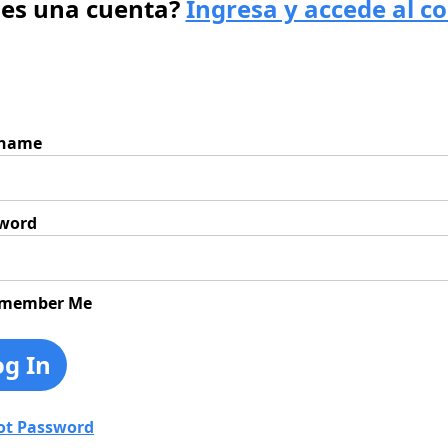
nes una cuenta?
Ingresa y accede al c
rname
word
member Me
ot Password