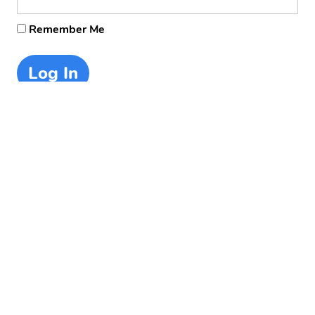
Remember Me
Forgot Password
5 / 7