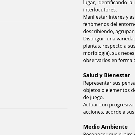
lugar, identificando l
interlocutores.
Manifestar interés y a
fenómenos del entorno
describiendo, agrupand
Distinguir una varied
plantas, respecto a sus
morfología), sus neces
observarlos en forma di
Salud y Bienestar
Representar sus pensam
objetos o elementos d
de juego.
Actuar con progresiva
acciones, acorde a sus
Medio Ambiente
Reconocer que el aire 