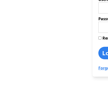
Pass
Re
Forg