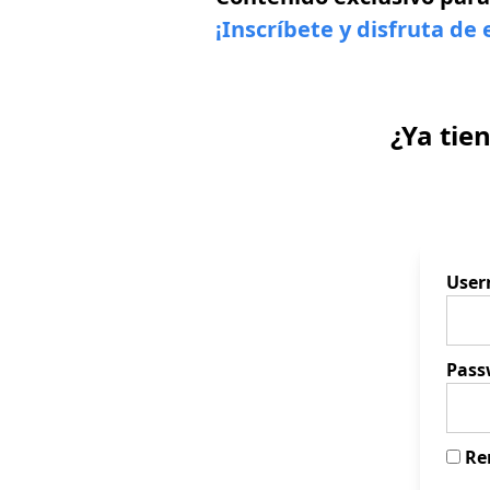
¡Inscríbete y disfruta de 
¿Ya tie
Use
Pass
Re