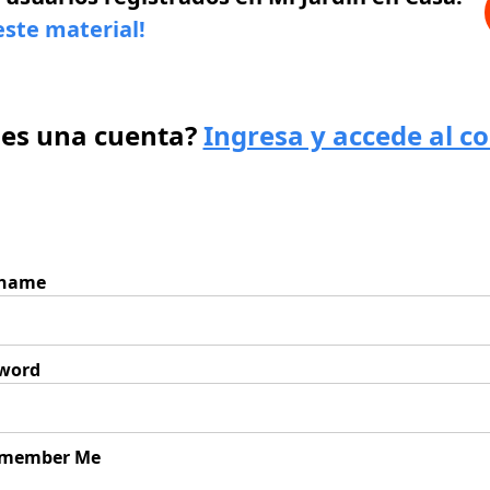
este material!
nes una cuenta?
Ingresa y accede al c
rname
word
member Me