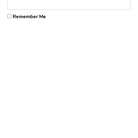
Remember Me
Forgot Password