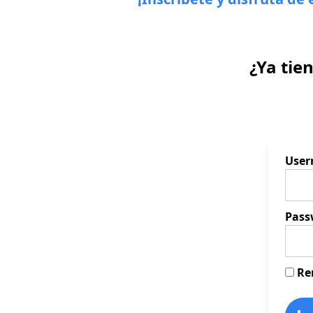
¿Ya tie
Use
Pass
Re