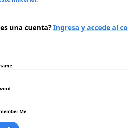
nes una cuenta?
Ingresa y accede al c
rname
word
member Me