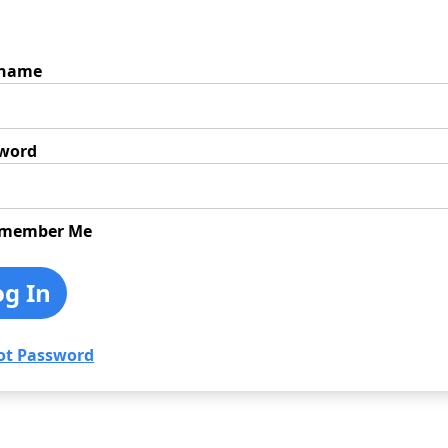
rname
word
member Me
ot Password