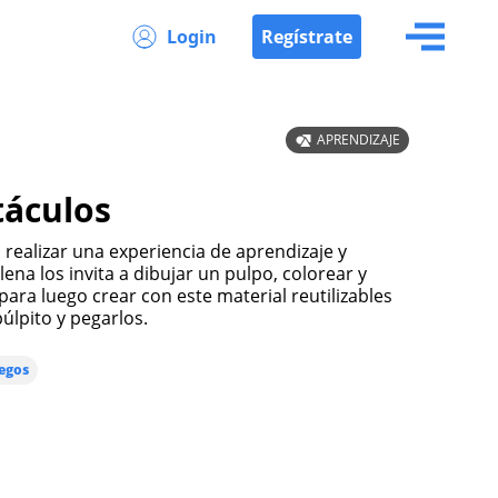
Login
Regístrate
APRENDIZAJE
táculos
ena los invita a dibujar un pulpo, colorear y
 para luego crear con este material reutilizables
púlpito y pegarlos.
egos