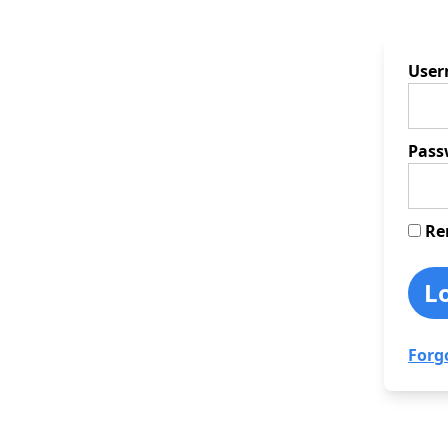
Use
Pass
Re
Forg