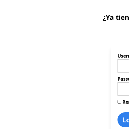
¿Ya tie
Use
Pass
Re