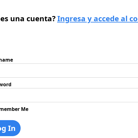
nes una cuenta?
Ingresa y accede al c
rname
word
member Me