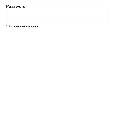
Password
Remember Me
Forgot Password