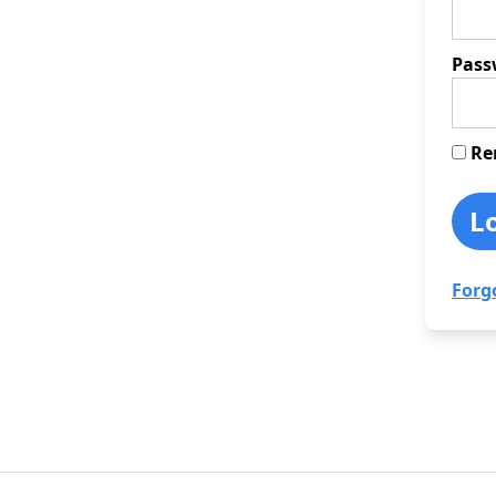
Pass
Re
Forg