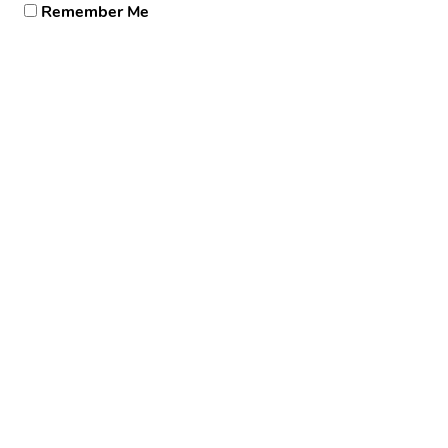
Remember Me
Forgot Password