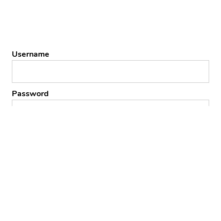
Username
Password
Remember Me
Forgot Password