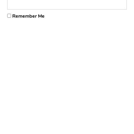
Remember Me
Forgot Password