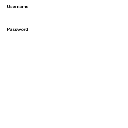
Username
Password
Remember Me
Forgot Password