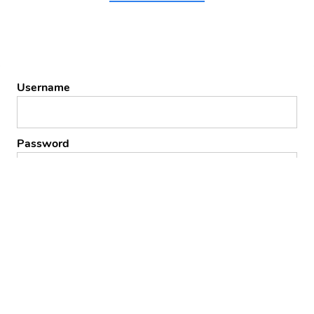
Username
Password
Remember Me
Forgot Password