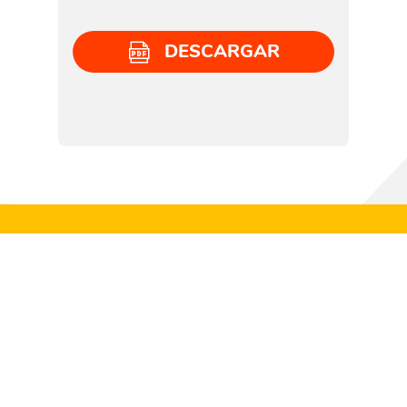
DESCARGAR
EXPLORA OTRAS EXPERIENCIAS
Arte
Arte Musical
(42)
(57)
Arte Visual y Plástico
Baile
Ciencias
(425)
(6)
(637)
Cocina
Cuentacuentos
Deporte