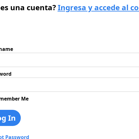
nes una cuenta?
Ingresa y accede al c
rname
word
member Me
ot Password