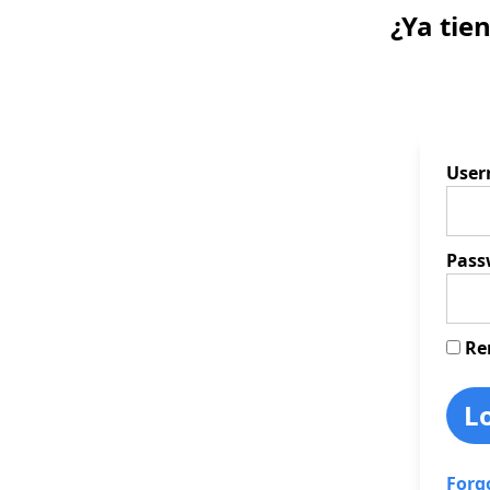
¿Ya tie
Use
Pass
Re
Forg