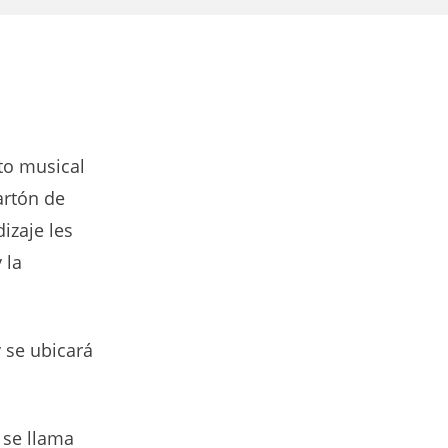
to musical
artón de
izaje les
 la
y se ubicará
 se llama