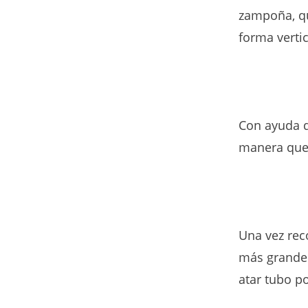
zampoña, qu
forma vertic
Con ayuda d
manera que 
Una vez rec
más grande 
atar tubo p