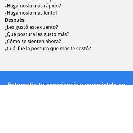
¿Hagámosla más rápido?
¿Hagámosla mas lento?
Después:
¿Les gustó este cuento?
¿Qué postura les gusto más?
¿Cómo se sienten ahora?
¿Cuál fue la postura que más te costó?
Fotografia tu experiencia y compártela en
nuestras RRSS con los hashtags
#jardinplanetatierra y #planetatierraencasa.