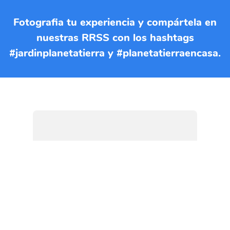
Fotografia tu experiencia y compártela en
nuestras RRSS con los hashtags
#jardinplanetatierra y #planetatierraencasa.
Si quieres imprimir esta EBA
puedes descargar el documento
en formato PDF
DESCARGAR