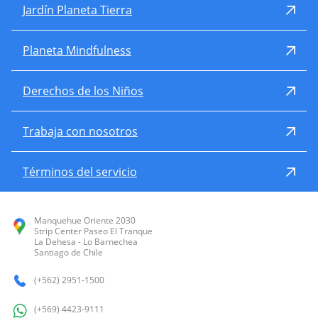
Jardín Planeta Tierra
Planeta Mindfulness
Derechos de los Niños
Trabaja con nosotros
Términos del servicio
Manquehue Oriente 2030
Strip Center Paseo El Tranque
La Dehesa - Lo Barnechea
Santiago de Chile
(+562) 2951-1500
(+569) 4423-9111