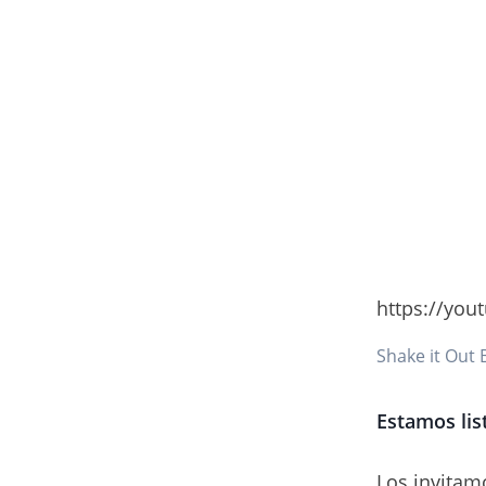
https://you
Shake it Out
Estamos li
Los invitamo