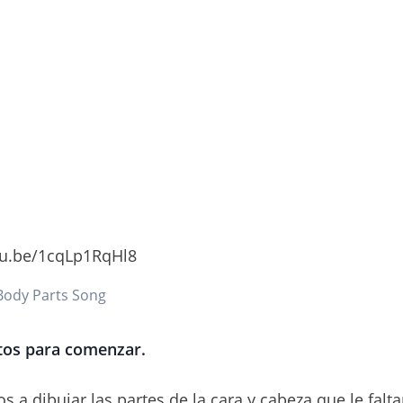
tu.be/1cqLp1RqHl8
 Body Parts Song
stos para comenzar.
s a dibujar las partes de la cara y cabeza que le falta