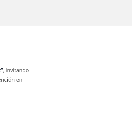
t”
, invitando
ención en