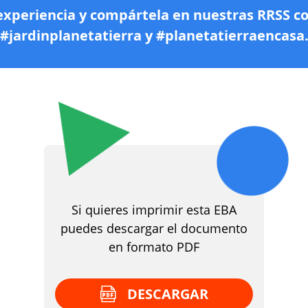
experiencia y compártela en nuestras RRSS c
#jardinplanetatierra y #planetatierraencasa
Si quieres imprimir esta EBA
puedes descargar el documento
en formato PDF
DESCARGAR