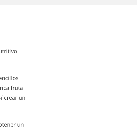
tritivo
encillos
rica fruta
í crear un
btener un