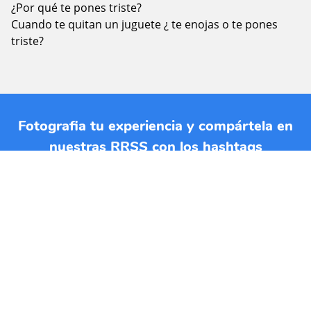
¿Por qué te pones triste?
Cuando te quitan un juguete ¿ te enojas o te pones
triste?
Fotografia tu experiencia y compártela en
nuestras RRSS con los hashtags
#jardinplanetatierra y #planetatierraencasa.
Si quieres imprimir esta EBA