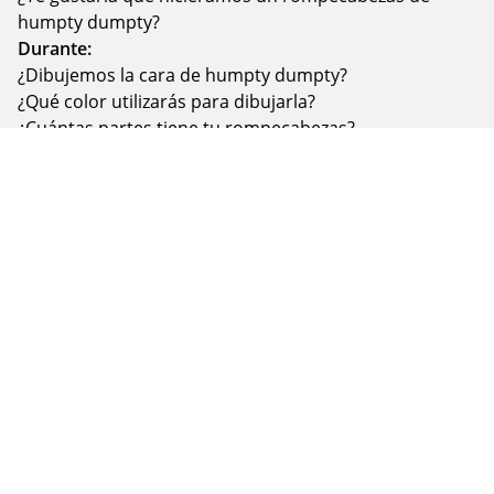
humpty dumpty?
Durante:
¿Dibujemos la cara de humpty dumpty?
¿Qué color utilizarás para dibujarla?
¿Cuántas partes tiene tu rompecabezas?
¿Ayudemos a humpty dumpty a unir sus piezas?
¿Cómo crees que van unidas?
¿Respiraremos mientras las unimos?
Después:
¿Te gustó unir las piezas de humpty dumpty?
¿Es grande o chico?
¿Por qué crees que es bueno reutilizar nuestros
materiales?
¿Conoces otra forma para cuidar nuestro medio
ambiente?