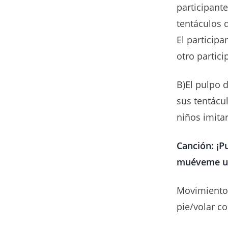
participante
tentáculos 
El participa
otro partici
B)El pulpo 
sus tentácu
niños imita
Canción: ¡P
muéveme un
Movimientos:
pie/volar c