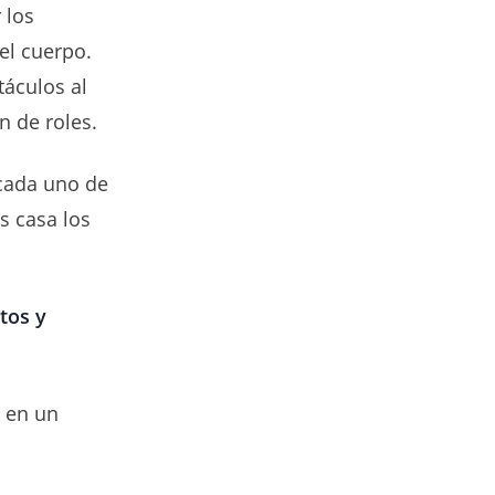
 los
el cuerpo.
táculos al
n de roles.
 cada uno de
s casa los
tos y
r en un