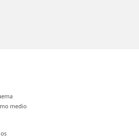
quema
como medio
los