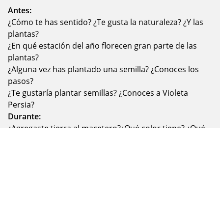
Antes:
¿Cómo te has sentido? ¿Te gusta la naturaleza? ¿Y las
plantas?
¿En qué estación del año florecen gran parte de las
plantas?
¿Alguna vez has plantado una semilla? ¿Conoces los
pasos?
¿Te gustaría plantar semillas? ¿Conoces a Violeta
Persia?
Durante:
¿Agregaste tierra al macetero?¿Qué color tiene? ¿Qué
olor tiene? ¿Es suave o áspera? ¿Está húmeda o seca?
¿Esparciste las semillas del primer macetero?¿Qué
textura tienen?
¿Rociaste agua con el pulverizador?
¿Sabías que el sol también ayuda a que crezcan las
plantas?
Después: