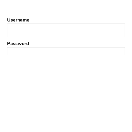
Username
Password
Remember Me
Forgot Password