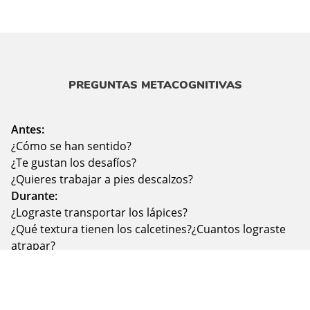
PREGUNTAS METACOGNITIVAS
Antes:
¿Cómo se han sentido?
¿Te gustan los desafíos?
¿Quieres trabajar a pies descalzos?
Durante:
¿Lograste transportar los lápices?
¿Qué textura tienen los calcetines?¿Cuantos lograste
atrapar?
¿Cuál fue tu actividad favorita ¿Cuál te atreverías a
probar?
Después: