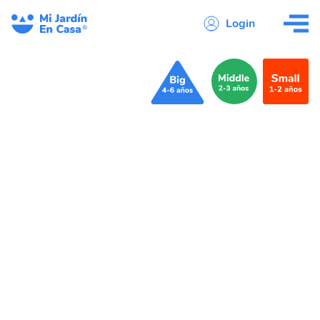
Login