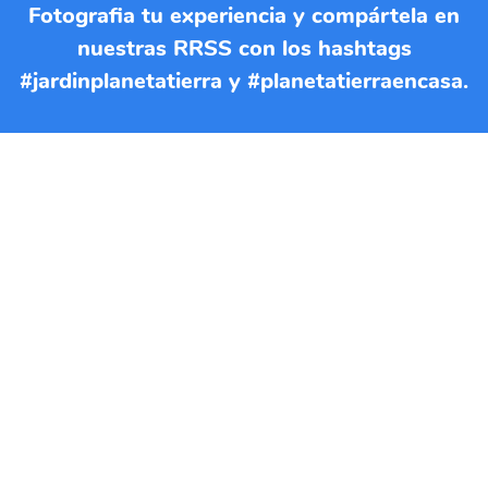
Fotografia tu experiencia y compártela en
nuestras RRSS con los hashtags
#jardinplanetatierra y #planetatierraencasa.
Si quieres imprimir esta EBA
puedes descargar el documento
en formato PDF
DESCARGAR