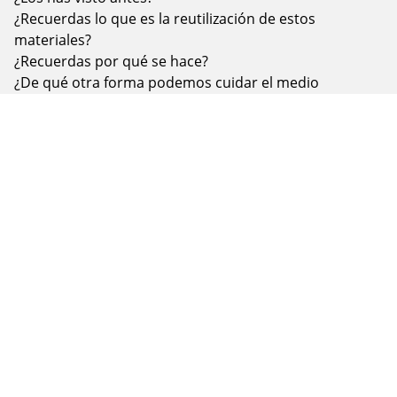
¿Recuerdas lo que es la reutilización de estos
materiales?
¿Recuerdas por qué se hace?
¿De qué otra forma podemos cuidar el medio
ambiente?
Fotografia tu experiencia y compártela en
nuestras RRSS con los hashtags
#jardinplanetatierra y #planetatierraencasa.