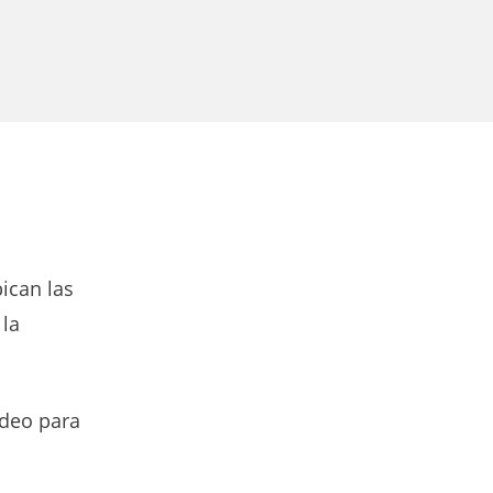
bican las
 la
ídeo para