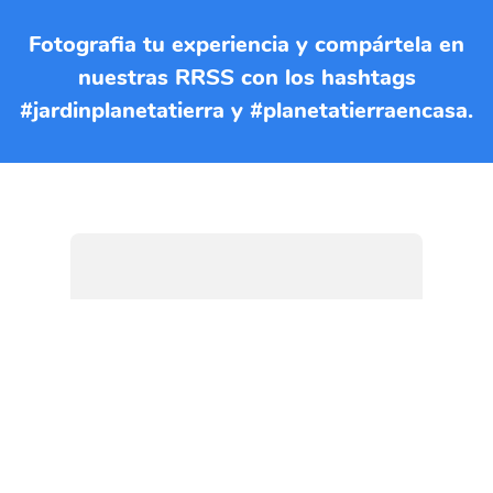
Fotografia tu experiencia y compártela en
nuestras RRSS con los hashtags
#jardinplanetatierra y #planetatierraencasa.
Si quieres imprimir esta EBA
puedes descargar el documento
en formato PDF
DESCARGAR