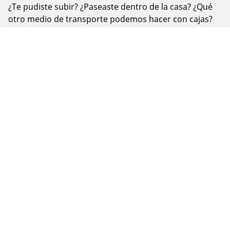
¿Te pudiste subir? ¿Paseaste dentro de la casa? ¿Qué
otro medio de transporte podemos hacer con cajas?
Fotografia tu experiencia y compártela en
nuestras RRSS con los hashtags
#jardinplanetatierra y #planetatierraencasa.
Si quieres imprimir esta EBA