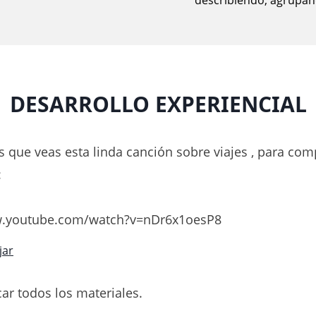
describiendo, agrupand
DESARROLLO EXPERIENCIAL
s que veas esta linda canción sobre viajes , para co
:
w.youtube.com/watch?v=nDr6x1oesP8
jar
ar todos los materiales.