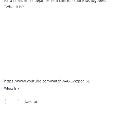
Para finalizar les dejamos esta canción sobre los juguetes
“What it is?”
https://www.youtube.com/watch?v=8-SWzpdcl6E
Whats Is It
Láminas