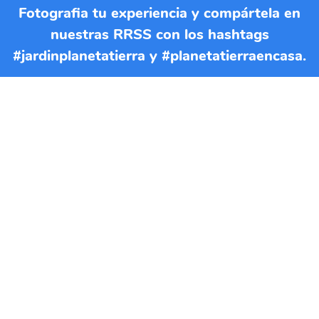
Fotografia tu experiencia y compártela en
nuestras RRSS con los hashtags
#jardinplanetatierra y #planetatierraencasa.
Si quieres imprimir esta EBA
puedes descargar el documento
en formato PDF
DESCARGAR