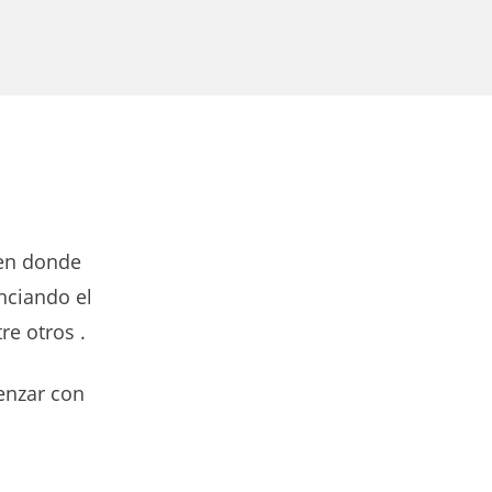
 en donde
enciando el
re otros .
enzar con