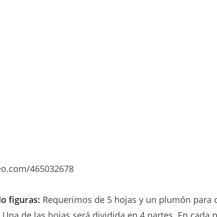
meo.com/465032678
o figuras:
Requerimos de 5 hojas y un plumón para d
. Una de las hojas será dividida en 4 partes. En cada 