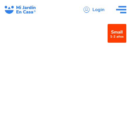
Login