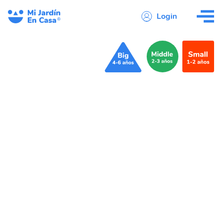
Login