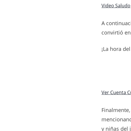
Video Saludo
A continuaci
convirtió e
¡La hora del
Ver Cuenta C
Finalmente,
mencionando
y niñas del 