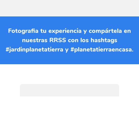
Fotografia tu experiencia y compártela en
nuestras RRSS con los hashtags
#jardinplanetatierra y #planetatierraencasa.
Si quieres imprimir esta EBA
puedes descargar el documento
en formato PDF