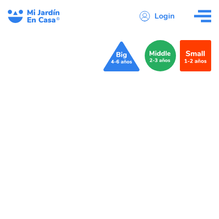
Login