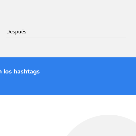
Después:
n los hashtags