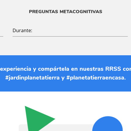
PREGUNTAS METACOGNITIVAS
Durante:
 experiencia y compártela en nuestras RRSS co
#jardinplanetatierra y #planetatierraencasa.