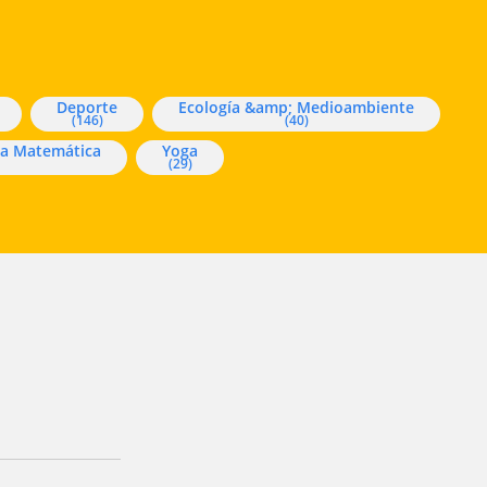
Deporte
Ecología &amp; Medioambiente
(146)
(40)
ca Matemática
Yoga
(29)