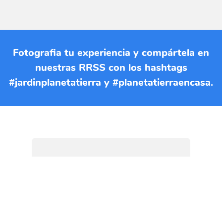
Fotografia tu experiencia y compártela en
nuestras RRSS con los hashtags
#jardinplanetatierra y #planetatierraencasa.
Si quieres imprimir esta EBA
puedes descargar el documento
en formato PDF