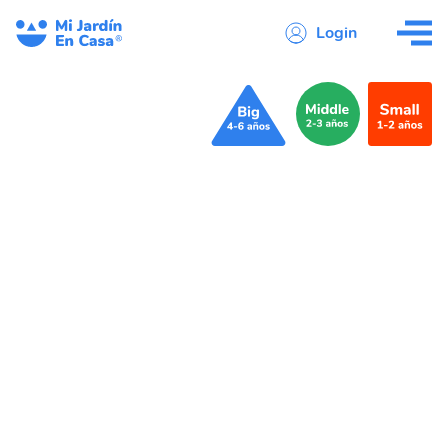
Login