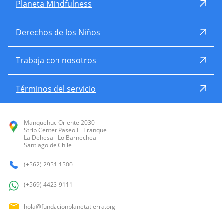
Planeta Mindfulness
Derechos de los Niños
Trabaja con nosotros
Términos del servicio
Manquehue Oriente 2030
Strip Center Paseo El Tranque
La Dehesa - Lo Barnechea
Santiago de Chile
(+562) 2951-1500
(+569) 4423-9111
hola@fundacionplanetatierra.org